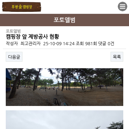
포토앨범
포토앨범
캠핑장 앞 제방공사 현황
작성자
최고관리자
25-10-09 14:24
조회
981회
댓글
0건
다음글
목록
본문