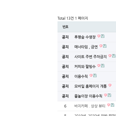
Total 13건
1 페이지
번호
공지
후평숲 수영장
공지
매너타임 , 금연
공지
사이트 주변 주차금지
공지
커피와 팥빙수
공지
이용수칙
공지
모바일 홈페이지 개통
공지
물놀이장 이용수칙
6
바지카페 . 상상 뷰티
5
2019년. 2020년 장박 