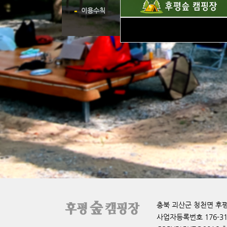
이용수칙
23-03-19
캠
충북 괴산군 청천면 후평도원로 
사업자등록번호 176-31