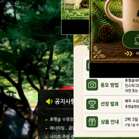
24
시간
공지사항
포
N
후평숲 수영장
24-06-25
매너타임 , 금연
23-12-10
사이트 주변 주차금지
23-07-07