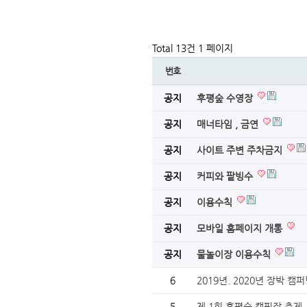
Total 13건
1 페이지
번호
공지
후평숲 수영장
공지
매너타임 , 금연
공지
사이트 주변 주차금지
공지
커피와 팥빙수
공지
이용수칙
공지
모바일 홈페이지 개통
공지
물놀이장 이용수칙
6
2019년. 2020년 장박 
5
제 1회 후평숲 캠핑장 축제